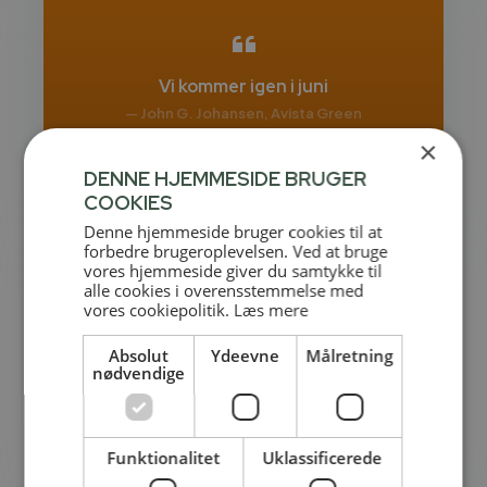
Vi kommer igen i juni
— John G. Johansen, Avista Green
×
Læs mere
DENNE HJEMMESIDE BRUGER
COOKIES
Denne hjemmeside bruger cookies til at
forbedre brugeroplevelsen. Ved at bruge
vores hjemmeside giver du samtykke til
alle cookies i overensstemmelse med
vores cookiepolitik.
Læs mere
De bedste anbefalinger herfra
— Lars Borgbjerg Nielsen, Dueholm Steel
Absolut
Ydeevne
Målretning
nødvendige
Læs mere
Funktionalitet
Uklassificerede