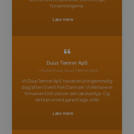
forventningerne.
Læs mere
Duus Tømrer ApS
— Heine Duus, Duus Tømrer ApS
Vi i Duus Tømrer ApS, havde en uforglemmelig
dag/aften i Event Park Danmark. Vi ville have et
firmaevent lidt udover det sædvanlige. Og
det kan vi med garanti sige, vi fik!
Læs mere