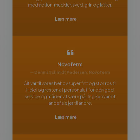
med action, mudder, sved, grin og latter.
Læs mere
Novoferm
— Dennis Schmidt Pedersen, Novoferm
Alt var til vores behov super fint og stor ros til
Heidi og resten af personalet for den god
service og måden at være på. Jeg kan varmt
anbefale jer til andre.
Læs mere