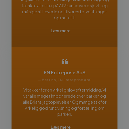
tænkte at en tur på ATV kunne være sjovt. Jeg
må sige at I levede op til vores forventninger
og mere til.
Læs mere
FN Entreprise ApS
— Bettina, FN Entreprise ApS
Vi takker for en virkelig sjov eftermiddag. Vi
var alle meget imponerede over parken og
alle Brians jagtoplevelser. Og mange tak for
virkelig god rundvisning og fortælling om
parken.
Læs mere