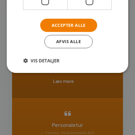
Mødelokale lige midt i DK
ACCEPTER ALLE
— Palle Nielsen, opmålingsleder, Styrelsen for
Dataforsyning og Infrastruktur
AFVIS ALLE
Ifm. et møde for kollegaer ”i marken” valgte
jeg et leje et mødelokale ved Event Park
Danmark. Vi har hele landet som arbejdsplads,
VIS DETALJER
så lokationen her er fin ”lige midt i det hele” og
tæt på motorvej.
Læs mere
Personaletur
— Tomas, VS Automatic A/S