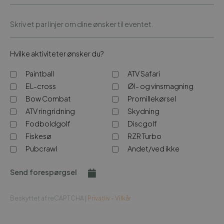
Hvilke aktiviteter ønsker du?
Paintball
ATV Safari
EL-cross
Øl- og vinsmagning
Bow Combat
Promillekørsel
ATV ringridning
Skydning
Fodboldgolf
Discgolf
Fiskesø
RZR Turbo
Pubcrawl
Andet/ved ikke
Send forespørgsel
Beskyttet af reCAPTCHA |
Privatliv
-
Vilkår