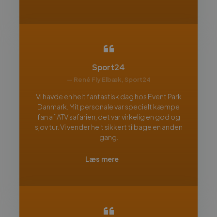
Sport24
— René Fly Elbæk, Sport24
Vi havde en helt fantastisk dag hos Event Park
Danmark. Mit personale var specielt kæmpe
fan af ATV safarien, det var virkelig en god og
sjov tur. Vi vender helt sikkert tilbage en anden
gang.
Læs mere