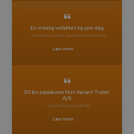
En virkelig vellykket og sjov dag
— Annette Carlson, Geodis Denmark A/S
Læs mere
50 års jubilæums fest Variant Trailer
A/S
— Martin Felthaus Striib
Læs mere