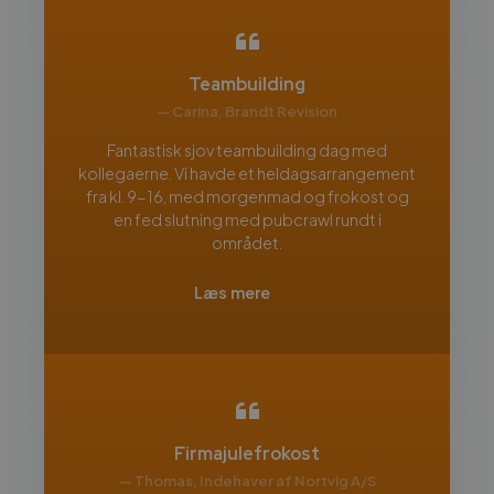
Teambuilding
— Carina, Brandt Revision
Fantastisk sjov teambuilding dag med
kollegaerne. Vi havde et heldagsarrangement
fra kl. 9-16, med morgenmad og frokost og
en fed slutning med pubcrawl rundt i
området.
Læs mere
Firmajulefrokost
— Thomas, Indehaver af Nortvig A/S