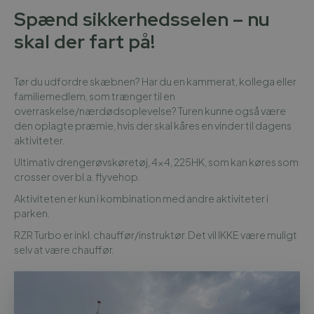
Spænd sikkerhedsselen – nu
skal der fart på!
Tør du udfordre skæbnen? Har du en kammerat, kollega eller
familiemedlem, som trænger til en
overraskelse/nærdødsoplevelse? Turen kunne også være
den oplagte præmie, hvis der skal kåres en vinder til dagens
aktiviteter.
Ultimativ drengerøvskøretøj, 4x4, 225HK, som kan køres som
crosser over bl.a. flyvehop.
Aktiviteten er kun i kombination med andre aktiviteter i
parken.
RZR Turbo er inkl. chauffør/instruktør. Det vil IKKE være muligt
selv at være chauffør.