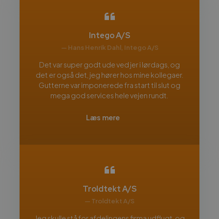
Intego A/S
— Hans Henrik Dahl, Intego A/S
Det var super godt ude ved jer i lørdags, og
det er også det, jeg hører hos mine kollegaer.
Gutterne var imponerede fra start til slut og
mega god services hele vejen rundt.
Læs mere
Troldtekt A/S
— Troldtekt A/S
Jeg skulle stå for afdelingens firma udflugt, og