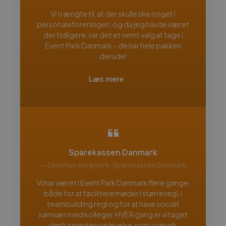
Vi trængte til, at der skulle ske noget i
personaleforeningen, og da jeg havde været
der tidligere, var det et nemt valg at tage i
Event Park Danmark – de har hele pakken
derude!
Læs mere
Sparekassen Danmark
— Christian Jungmark, Sparekassen Danmark
Vi har været i Event Park Danmark flere gange,
både for at facilitere møder i større regi, i
teambuilding regi og for at have socialt
samvær med kolleger. HVER gang er vi taget
derfra med en oplevelse, som overgik