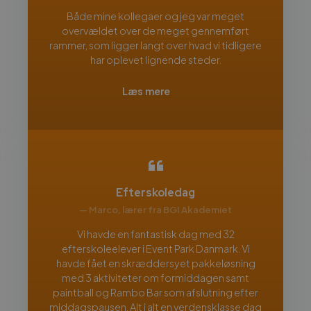
Både mine kollegaer og jeg var meget
overvældet over de meget gennemført
rammer, som ligger langt over hvad vi tidligere
har oplevet lignende steder.
Læs mere
Efterskoledag
— Marco, lærer fra BGI Akademiet
Vi havde en fantastisk dag med 32
efterskoleelever i Event Park Danmark. Vi
havde fået en skræddersyet pakkeløsning
med 3 aktiviteter om formiddagen samt
paintball og Rambo Bar som afslutning efter
middagspausen. Alt i alt en verdensklasse dag