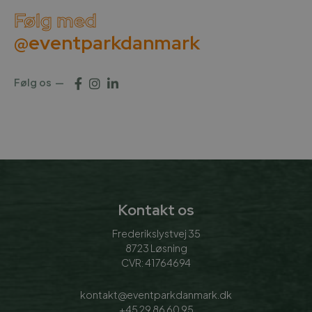
Følg med
@eventparkdanmark
Følg os
Kontakt os
Frederikslystvej 35
8723 Løsning
CVR: 41764694
kontakt@eventparkdanmark.dk
+45 29 86 60 95