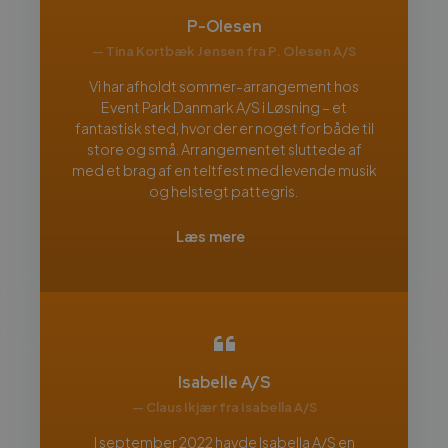
P-Olesen
— Tina Kortbæk Jensen fra P. Olesen A/S
Vi har afholdt sommer-arrangement hos
Event Park Danmark A/S i Løsning – et
fantastisk sted, hvor der er noget for både til
store og små. Arrangementet sluttede af
med et brag af en teltfest med levende musik
og helstegt pattegris.
Læs mere
Isabelle A/S
— Claus Ikjær fra Isabella A/S
I september 2022 havde Isabella A/S en