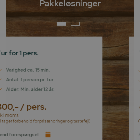
Pakkeløsninger
Tur for 1 pers.
Varighed ca. 15 min.
Antal: 1 person pr. tur
Alder: Min. alder 12 år.
800,- / pers.
Inkl. moms
(Vi tager forbehold for prisændringer og tastefejl)
Send forespørgsel