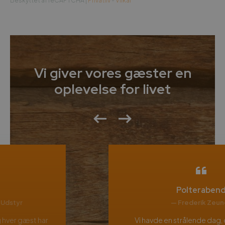
Beskyttet af reCAPTCHA |
Privatliv
-
Vilkår
Vi giver vores gæster en
oplevelse for livet
Polterabend
— Frederik Zeuner
Vi havde en strålende dag, og jeres park