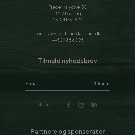
Frederikslystvej 35
8723 Løsning
CVR: 41764694
kontakt@eventparkdanmark.dk
+45 29 86 60 95
Tilmeld nyhedsbrev
Tilmeld
Følg os
Partnere og sponsorater