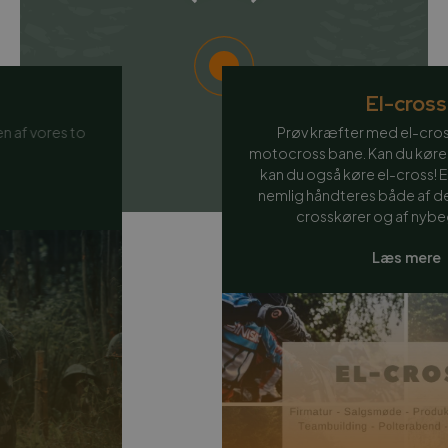
El-cross
Prøv kræfter med el-cross på en rigtig
motocross bane. Kan du køre mountainbike, så
kan du også køre el-cross! El-crosseren kan
nemlig håndteres både af den rutinerede el-
crosskører og af nybegynderen.
Læs mere