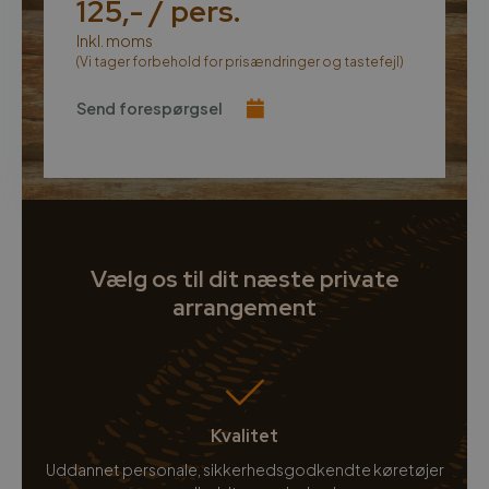
125,- / pers.
Inkl. moms
(Vi tager forbehold for prisændringer og tastefejl)
Send forespørgsel
Vælg os til dit næste private
arrangement
Kvalitet
Uddannet personale, sikkerhedsgodkendte køretøjer