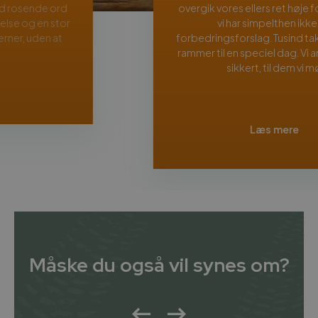
overgik vores ellers ret høje forventninger, så
vi har simpelthen ikke nogen
forbedringsforslag. Tusind tak for nogle fede
rammer til en speciel dag. Vi anbefaler jer helt
sikkert, til dem vi møder.
Læs mere
Måske du også vil synes om?