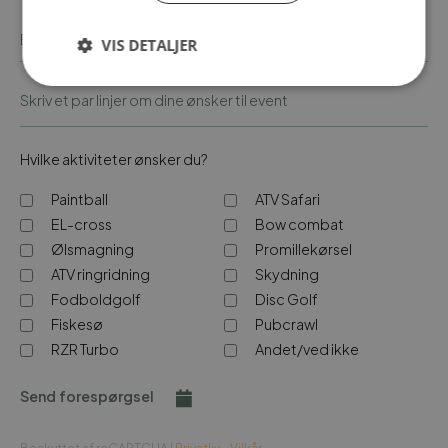
VIS DETALJER
Hvilke aktiviteter ønsker du?
Paintball
ATV Safari
EL-cross
Bow combat
Ølsmagning
Promillekørsel
ATV ringridning
Skydning
Fodboldgolf
Disc Golf
Fiskesø
Pubcrawl
RZR Turbo
Andet/ved ikke
Send forespørgsel