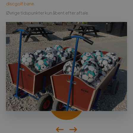
discgolf bane
.
Øvrige tidspunkter kun åbent efter aftale.