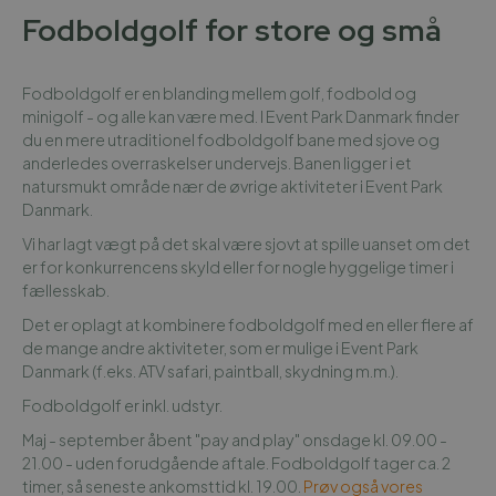
Fodboldgolf for store og små
Fodboldgolf er en blanding mellem golf, fodbold og
minigolf - og alle kan være med. I Event Park Danmark finder
du en mere utraditionel fodboldgolf bane med sjove og
anderledes overraskelser undervejs. Banen ligger i et
natursmukt område nær de øvrige aktiviteter i Event Park
Danmark.
Vi har lagt vægt på det skal være sjovt at spille uanset om det
er for konkurrencens skyld eller for nogle hyggelige timer i
fællesskab.
Det er oplagt at kombinere fodboldgolf med en eller flere af
de mange andre aktiviteter, som er mulige i Event Park
Danmark (f.eks. ATV safari, paintball, skydning m.m.).
Fodboldgolf er inkl. udstyr.
Maj - september åbent "pay and play" onsdage kl. 09.00 -
21.00 - uden forudgående aftale. Fodboldgolf tager ca. 2
timer, så seneste ankomsttid kl. 19.00.
Prøv også vores