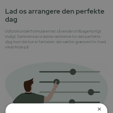
Lad os arrangere den perfekte
dag
Udfyld kontaktformularen her, så vender vi tilbage hurtigt
muligt. Sammen kan vi danne rammerne for den perfekte
dag, hvor det kun er fantasien, der sætter grænsen for, hvad
vi kan finde på.
×