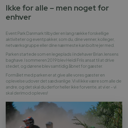
Ikke for alle – men noget for
enhver
Event Park Danmark tilbyder en lang række forskellige
aktiviteter og eventpakker, som du, dine venner, kolleger,
netværksgruppe eller dine nærmeste kan boltre jer med.
Parken startede som en legeplads i indehaver Brian Jensens
baghave. I sommeren 2019 blev Heidi Friis ansat til at drive
stedet, og dørene blev samtidig åbnet for gæster.
Formålet med parken er at give alle vores gæster en
oplevelse udover det sædvanlige. Vi vil ikke være som alle de
andre, og det skal du derfor heller ikke forvente, at vi er – vi
skal derimod opleves!