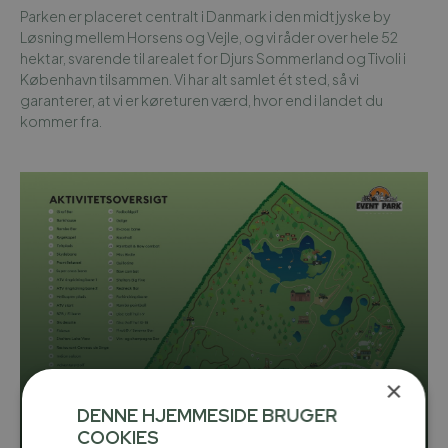
Parken er placeret centralt i Danmark i den midtjyske by
Løsning mellem Horsens og Vejle, og vi råder over hele 52
hektar, svarende til arealet for Djurs Sommerland og Tivoli i
København tilsammen. Vi har alt samlet ét sted, så vi
garanterer, at vi er køreturen værd, hvor end i landet du
kommer fra.
×
DENNE HJEMMESIDE BRUGER
COOKIES