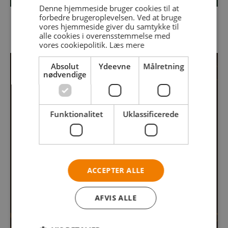
Denne hjemmeside bruger cookies til at
Se kort over parken
forbedre brugeroplevelsen. Ved at bruge
vores hjemmeside giver du samtykke til
alle cookies i overensstemmelse med
vores cookiepolitik.
Læs mere
Absolut
Ydeevne
Målretning
nødvendige
Opdag, hvad parken kan tilbyde
Funktionalitet
Uklassificerede
Faciliteter
Læs mere
ACCEPTER ALLE
AFVIS ALLE