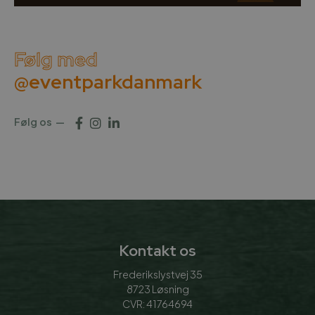
Følg med
@eventparkdanmark
Følg os
Kontakt os
Frederikslystvej 35
8723 Løsning
CVR: 41764694