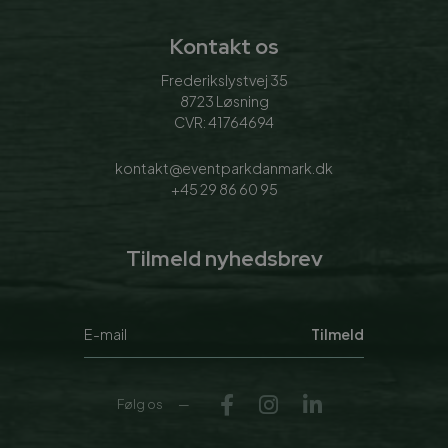
Kontakt os
Frederikslystvej 35
8723 Løsning
CVR: 41764694
kontakt@eventparkdanmark.dk
+45 29 86 60 95
Tilmeld nyhedsbrev
Tilmeld
Følg os