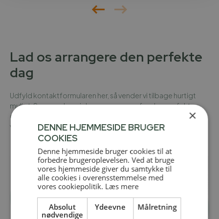
Lad os arrangere den perfekte
dag
Udfyld kontaktformularen her, så vender vi tilbage hurtigt
muligt. Sammen kan vi danne rammerne for den perfekte
×
dag, hvor det kun er fantasien, der sætter grænsen for, hvad
vi kan finde på.
DENNE HJEMMESIDE BRUGER
COOKIES
Denne hjemmeside bruger cookies til at
forbedre brugeroplevelsen. Ved at bruge
vores hjemmeside giver du samtykke til
alle cookies i overensstemmelse med
vores cookiepolitik.
Læs mere
Absolut
Ydeevne
Målretning
nødvendige