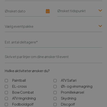
Hvilke aktiviteter ønsker du?
Paintball
ATV Safari
EL-cross
Øl- og vinsmagning
Bow Combat
Promillekørsel
ATV ringridning
Skydning
Fodboldgolf
Discgolf