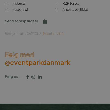
Fiskesø
RZR Turbo
Pubcrawl
Andet/ved ikke
Send forespørgsel
Beskyttet af reCAPTCHA |
Privatliv
-
Vilkår
Følg med
@eventparkdanmark
Følg os